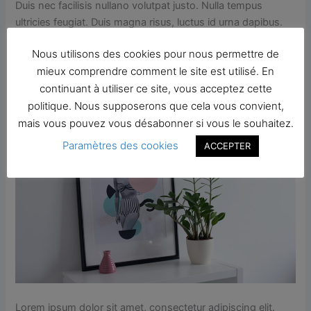
Duis nec facilisis nullano volutpat justo. Nulla tempus
ultricies feugiat. Duis magna risus, luctus id urna dapibus.
Nous utilisons des cookies pour nous permettre de
Aliquam diam quis dolor aliquam lobortis. Aenean in tortor
mieux comprendre comment le site est utilisé. En
et eros faucibus porta sit amet sed ipsum Nullam hendrerit
continuant à utiliser ce site, vous acceptez cette
dui id diam suscipit.
politique. Nous supposerons que cela vous convient,
mais vous pouvez vous désabonner si vous le souhaitez.
Paramètres des cookies
ACCEPTER
Lorem ipsum dolor sit amet, consectetur adipiscing elit.