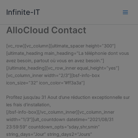
Skip
Infinite-IT
to
content
AlloCloud Contact
[vc_row][vc_column][ultimate_spacer height=”300″]
[ultimate_heading main_heading=”La téléphonie dont vous
avez besoin, partout où vous en avez besoin.”]
[/ultimate_heading][vc_row_inner equal_height=”yes”]
[vc_column_inner width=”2/3″][bsf-info-box
icon_size=”32″ icon_color=”#ff3a3a”]
Profitez jusqu’au 31 Aout d’une réduction exceptionnelle sur
les frais d’installation,
[/bsf-info-box][/vc_column_inner][vc_column_inner
width=”1/3″][ult_countdown datetime=”2021/08/31
23:59:59″ countdown_opts=”sday,shr,smin”
string_days=”Jour” string_days2=”Jours”